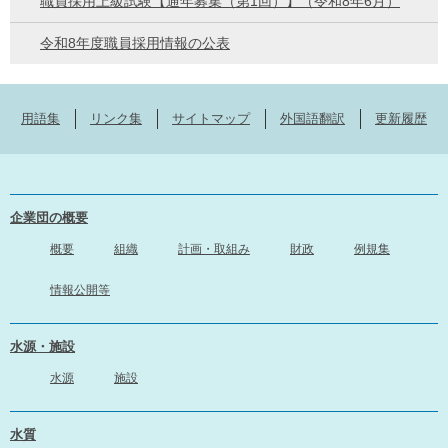
職員採用上級試験【通年募集（第1回）】（令和8年6月）
令和8年度職員採用情報の公表
用語集
リンク集
サイトマップ
外国語翻訳
更新履歴
企業団の概要
概要
組織
計画・取組み
財政
例規集
情報公開等
水源・施設
水源
施設
水質