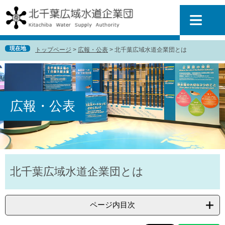
ペ
メ
ー
ニ
ジ
ュ
の
ー
先
を
現在地
トップページ
>
広報・公表
>
北千葉広域水道企業団とは
頭
飛
で
ば
す
し
。
て
本
広報・公表
文
へ
本
北千葉広域水道企業団とは
文
ページ内目次