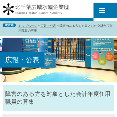
ペ
メ
ー
ニ
ジ
ュ
の
ー
先
を
現在地
トップページ
>
広報・公表
>
障害のある方を対象とした会計年度任
頭
飛
用職員の募集
で
ば
す
し
。
て
本
文
広報・公表
へ
本
障害のある方を対象とした会計年度任用
文
職員の募集