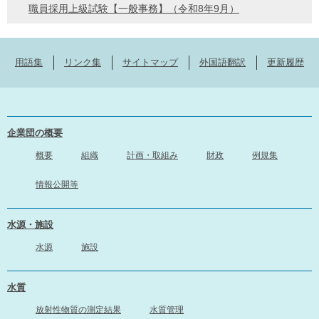
職員採用上級試験【一般事務】（令和8年9月）
用語集
リンク集
サイトマップ
外国語翻訳
更新履歴
企業団の概要
概要
組織
計画・取組み
財政
例規集
情報公開等
水源・施設
水源
施設
水質
放射性物質の測定結果
水質管理