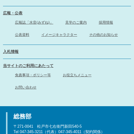
広報・公表
広報誌「水音(みずね)」
見学のご案内
採用情報
公表資料
イメージキャラクター
その他のお知らせ
入札情報
当サイトのご利用にあたって
免責事項・ポリシー等
お役立ちメニュー
お問い合わせ
総務部
〒271-0041 松戸市七右衛門新田540-5
Tel 047-345-3211（代表）047-345-4011（契約関係）