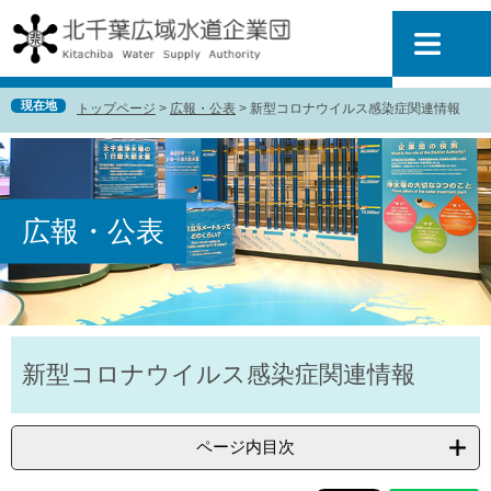
ペ
メ
ー
ニ
ジ
ュ
の
ー
先
を
現在地
トップページ
>
広報・公表
>
新型コロナウイルス感染症関連情報
頭
飛
で
ば
す
し
。
て
本
広報・公表
文
へ
本
新型コロナウイルス感染症関連情報
文
ページ内目次