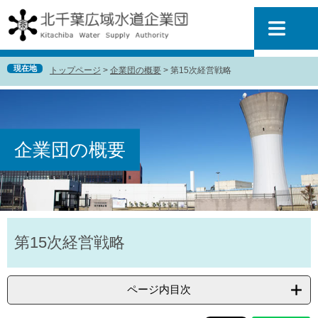
ペ
メ
ー
ニ
ジ
ュ
の
ー
先
を
現在地
トップページ
>
企業団の概要
>
第15次経営戦略
頭
飛
で
ば
す
し
。
て
本
企業団の概要
文
へ
本
第15次経営戦略
文
ページ内目次