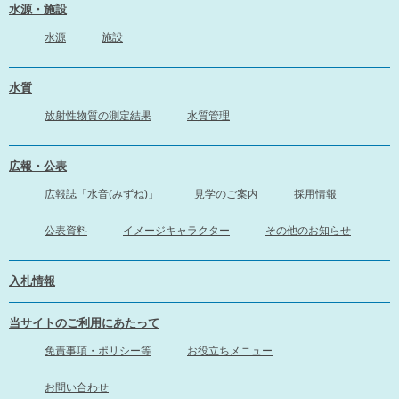
水源・施設
水源
施設
水質
放射性物質の測定結果
水質管理
広報・公表
広報誌「水音(みずね)」
見学のご案内
採用情報
公表資料
イメージキャラクター
その他のお知らせ
入札情報
当サイトのご利用にあたって
免責事項・ポリシー等
お役立ちメニュー
お問い合わせ