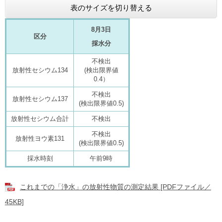
表のサイズを切り替える
8月3日
区分
採水分
不検出
放射性セシウム134
(検出限界値
0.4）
不検出
放射性セシウム137
(検出限界値0.5)
放射性セシウム合計
不検出
不検出
放射性ヨウ素131
(検出限界値0.5)
採水時刻
午前9時
これまでの「浄水」の放射性物質の測定結果 [PDFファイル／
45KB]