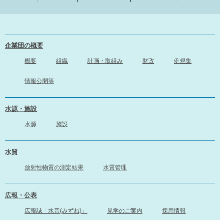
企業団の概要
概要
組織
計画・取組み
財政
例規集
情報公開等
水源・施設
水源
施設
水質
放射性物質の測定結果
水質管理
広報・公表
広報誌「水音(みずね)」
見学のご案内
採用情報