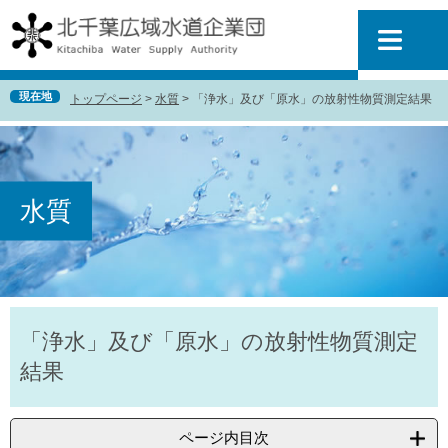
ペ
メ
ー
ニ
ジ
ュ
の
ー
先
を
現在地
トップページ
>
水質
>
「浄水」及び「原水」の放射性物質測定結果
頭
飛
で
ば
す
し
。
て
本
水質
文
へ
本
「浄水」及び「原水」の放射性物質測定
文
結果
ページ内目次